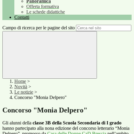
Panoramica
Offerta formativa
Le schede didattiche
Contatti
Campo di ricerca per le pagine del sito
Home
>
Novità
>
Le notizie
>
Concorso "Monia Delpero"
Concorso "Monia Delpero"
Gli alunni della
classe 3B della Scuola Secondaria di I grado
hanno partecipato alla nona edizione del concorso letterario “Monia
Delpero”, promosso da
Casa delle Donne CaD Brescia
nell’ambito