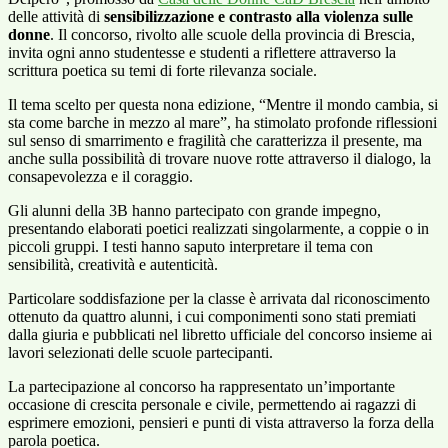
delle attività di
sensibilizzazione e contrasto alla violenza sulle
donne
. Il concorso, rivolto alle scuole della provincia di Brescia,
invita ogni anno studentesse e studenti a riflettere attraverso la
scrittura poetica su temi di forte rilevanza sociale.
Il tema scelto per questa nona edizione, “Mentre il mondo cambia, si
sta come barche in mezzo al mare”, ha stimolato profonde riflessioni
sul senso di smarrimento e fragilità che caratterizza il presente, ma
anche sulla possibilità di trovare nuove rotte attraverso il dialogo, la
consapevolezza e il coraggio.
Gli alunni della 3B hanno partecipato con grande impegno,
presentando elaborati poetici realizzati singolarmente, a coppie o in
piccoli gruppi. I testi hanno saputo interpretare il tema con
sensibilità, creatività e autenticità.
Particolare soddisfazione per la classe è arrivata dal riconoscimento
ottenuto da quattro alunni, i cui componimenti sono stati premiati
dalla giuria e pubblicati nel libretto ufficiale del concorso insieme ai
lavori selezionati delle scuole partecipanti.
La partecipazione al concorso ha rappresentato un’importante
occasione di crescita personale e civile, permettendo ai ragazzi di
esprimere emozioni, pensieri e punti di vista attraverso la forza della
parola poetica.