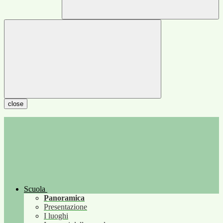
close
Scuola
Panoramica
Presentazione
I luoghi