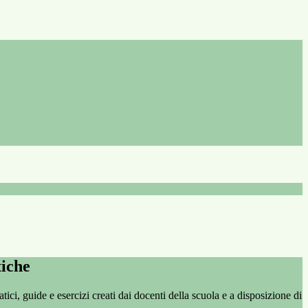
tiche
ci, guide e esercizi creati dai docenti della scuola e a disposizione di