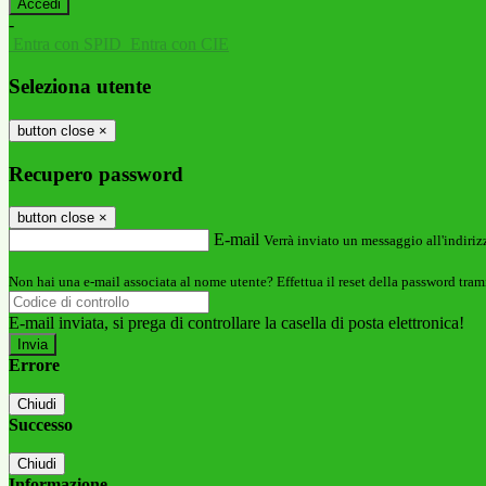
-
Entra con SPID
Entra con CIE
Seleziona utente
button close
×
Recupero password
button close
×
E-mail
Verrà inviato un messaggio all'indirizz
Non hai una e-mail associata al nome utente? Effettua il reset della password tram
E-mail inviata, si prega di controllare la casella di posta elettronica!
Errore
Chiudi
Successo
Chiudi
Informazione