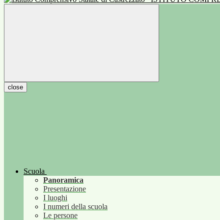
close
Scuola
Panoramica
Presentazione
I luoghi
I numeri della scuola
Le persone