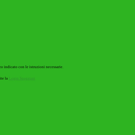
o indicato con le istruzioni necessarie.
ite la
Login Spaggiari