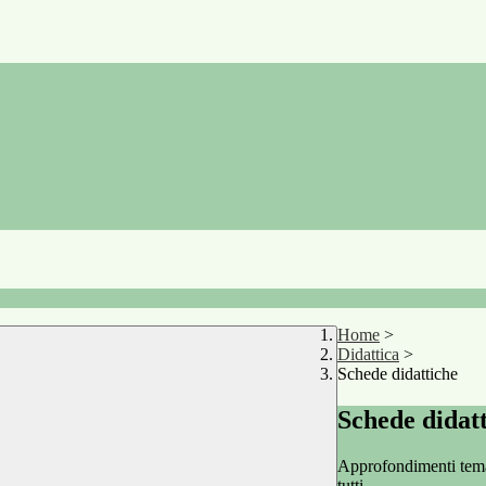
Home
>
Didattica
>
Schede didattiche
Schede didat
Approfondimenti temati
tutti