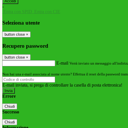
-
Entra con SPID
Entra con CIE
Seleziona utente
button close
×
Recupero password
button close
×
E-mail
Verrà inviato un messaggio all'indirizz
Non hai una e-mail associata al nome utente? Effettua il reset della password tram
E-mail inviata, si prega di controllare la casella di posta elettronica!
Errore
Chiudi
Successo
Chiudi
Informazione