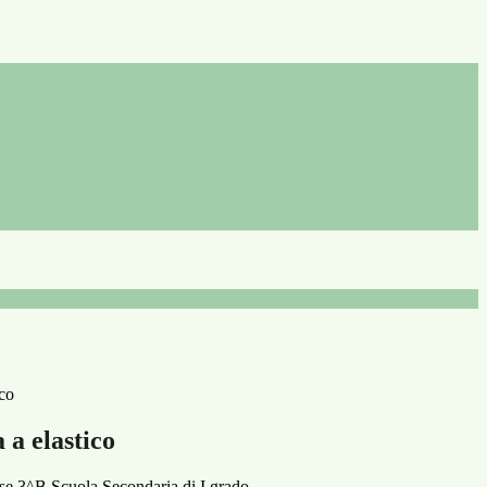
ico
 a elastico
sse 3^B Scuola Secondaria di I grado