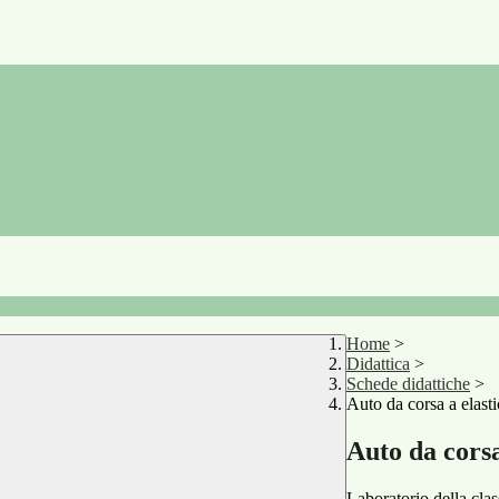
Home
>
Didattica
>
Schede didattiche
>
Auto da corsa a elast
Auto da corsa
Laboratorio della cla