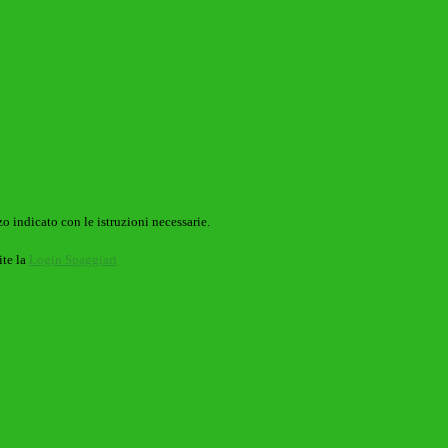
o indicato con le istruzioni necessarie.
ite la
Login Spaggiari