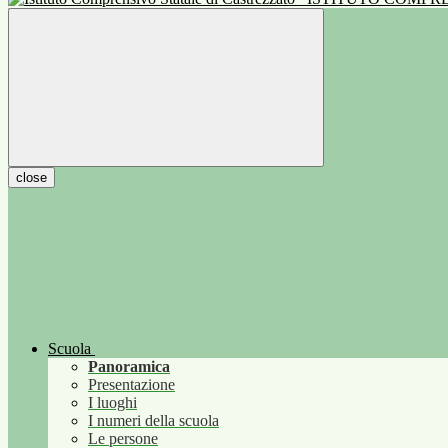
close
Scuola
Panoramica
Presentazione
I luoghi
I numeri della scuola
Le persone