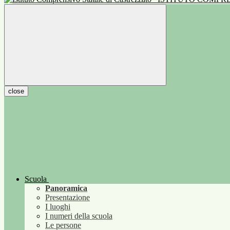
close
Scuola
Panoramica
Presentazione
I luoghi
I numeri della scuola
Le persone