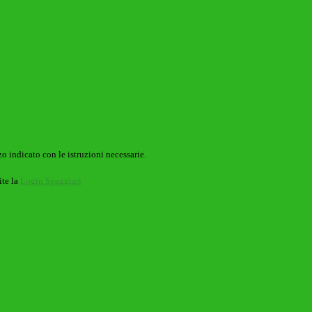
o indicato con le istruzioni necessarie.
ite la
Login Spaggiari