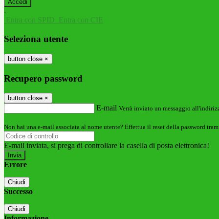
-
Entra con SPID
Entra con CIE
Seleziona utente
button close
×
Recupero password
button close
×
E-mail
Verrà inviato un messaggio all'indirizz
Non hai una e-mail associata al nome utente? Effettua il reset della password tram
E-mail inviata, si prega di controllare la casella di posta elettronica!
Errore
Chiudi
Successo
Chiudi
Informazione