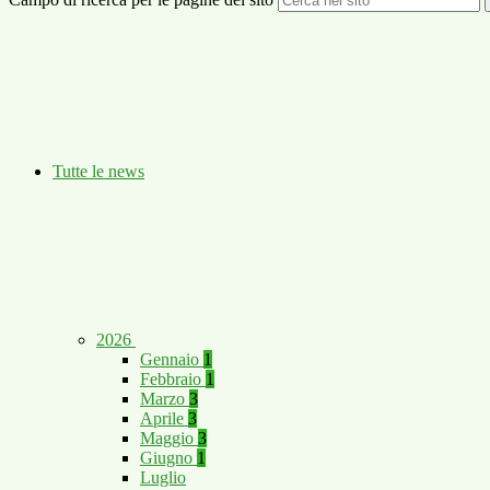
Tutte le news
2026
Gennaio
1
Febbraio
1
Marzo
3
Aprile
3
Maggio
3
Giugno
1
Luglio