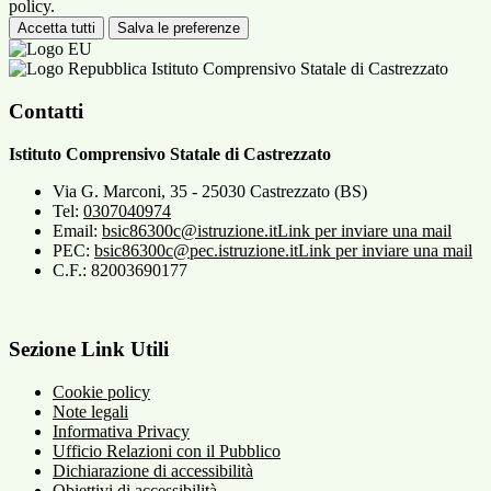
policy.
Accetta tutti
Salva le preferenze
Istituto Comprensivo Statale di Castrezzato
Contatti
Istituto Comprensivo Statale di Castrezzato
Via G. Marconi, 35 - 25030 Castrezzato (BS)
Tel:
0307040974
Email:
bsic86300c@istruzione.it
Link per inviare una mail
PEC:
bsic86300c@pec.istruzione.it
Link per inviare una mail
C.F.: 82003690177
Sezione Link Utili
Cookie policy
Note legali
Informativa Privacy
Ufficio Relazioni con il Pubblico
Dichiarazione di accessibilità
Obiettivi di accessibilità