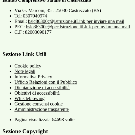
Istituto Comprensivo Statale di Castrezzato
Via G. Marconi, 35 - 25030 Castrezzato (BS)
Tel:
0307040974
Email:
bsic86300c@istruzione.it
Link per inviare una mail
PEC:
bsic86300c@pec.istruzione.it
Link per inviare una mail
C.F.: 82003690177
Sezione Link Utili
Cookie policy
Note legali
Informativa Privacy
Ufficio Relazioni con il Pubblico
Dichiarazione di accessibilità
Obiettivi di accessibilità
Whistleblowing
Gestione consensi cookie
Amministrazione trasparente
Pagina visualizzata
64698
volte
Sezione Copyright