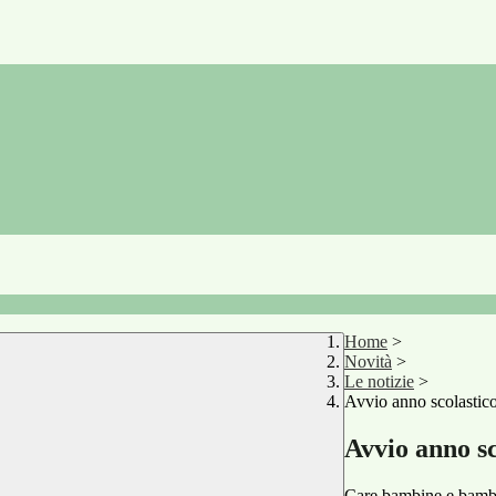
Home
>
Novità
>
Le notizie
>
Avvio anno scolastic
Avvio anno sc
Care bambine e bambin