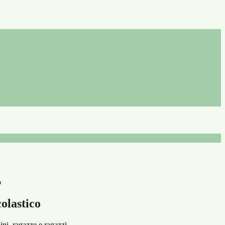
o
olastico
i, ragazze e ragazzi,