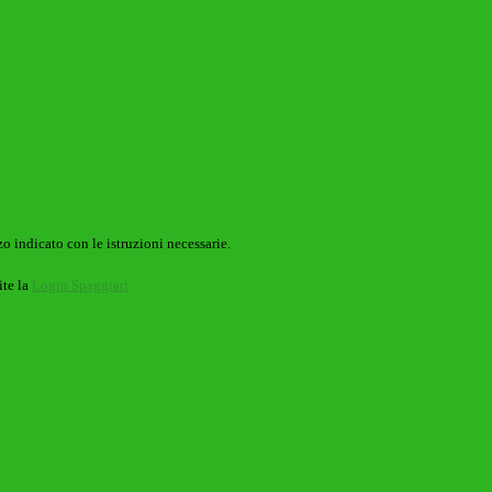
o indicato con le istruzioni necessarie.
ite la
Login Spaggiari