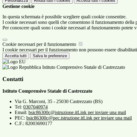
Personalizza
Rifiuta tutti
i cookies
Accetta tutti
i cookies
Gestione cookie
In questa schermata è possibile scegliere quali cookie consentire.
I cookie necessari sono quelli che consentono il funzionamento della pi
Per conoscere quali sono i cookie necessari al funzionamento potete v
Cookie necessari per il funzionamento
I cookie necessari per il funzionamento non possono essere disabilitati.
Accetta tutti
Salva le preferenze
Istituto Comprensivo Statale di Castrezzato
Contatti
Istituto Comprensivo Statale di Castrezzato
Via G. Marconi, 35 - 25030 Castrezzato (BS)
Tel:
0307040974
Email:
bsic86300c@istruzione.it
Link per inviare una mail
PEC:
bsic86300c@pec.istruzione.it
Link per inviare una mail
C.F.: 82003690177