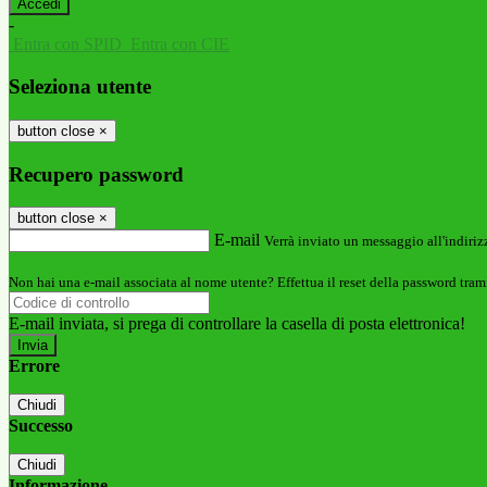
-
Entra con SPID
Entra con CIE
Seleziona utente
button close
×
Recupero password
button close
×
E-mail
Verrà inviato un messaggio all'indirizz
Non hai una e-mail associata al nome utente? Effettua il reset della password tram
E-mail inviata, si prega di controllare la casella di posta elettronica!
Errore
Chiudi
Successo
Chiudi
Informazione