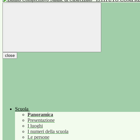
close
Scuola
Panoramica
Presentazione
I luoghi
I numeri della scuola
Le persone