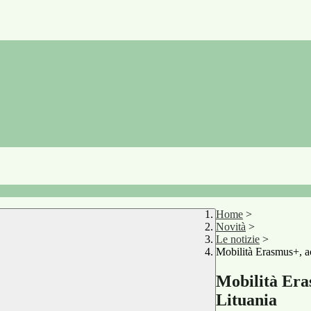
Home
>
Novità
>
Le notizie
>
Mobilità Erasmus+, ac
Mobilità Eras
Lituania