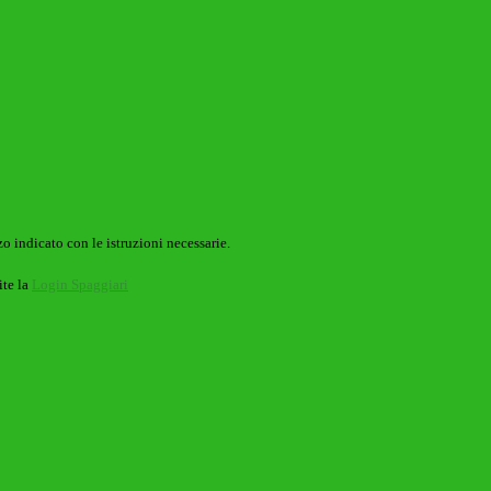
o indicato con le istruzioni necessarie.
ite la
Login Spaggiari