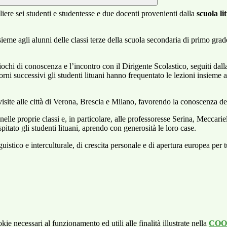
gliere sei studenti e studentesse e due docenti provenienti dalla
scuola l
sieme agli alunni delle classi terze della scuola secondaria di primo grad
ochi di conoscenza e l’incontro con il Dirigente Scolastico, seguiti dalla
ni successivi gli studenti lituani hanno frequentato le lezioni insieme ai 
visite alle città di Verona, Brescia e Milano, favorendo la conoscenza del
nelle proprie classi e, in particolare, alle professoresse Serina, Meccarie
tato gli studenti lituani, aprendo con generosità le loro case.
tico e interculturale, di crescita personale e di apertura europea per tut
kie necessari al funzionamento ed utili alle finalità illustrate nella
COO