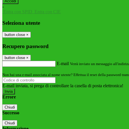
-
Entra con SPID
Entra con CIE
Seleziona utente
button close
×
Recupero password
button close
×
E-mail
Verrà inviato un messaggio all'indirizz
Non hai una e-mail associata al nome utente? Effettua il reset della password tram
E-mail inviata, si prega di controllare la casella di posta elettronica!
Errore
Chiudi
Successo
Chiudi
Informazione