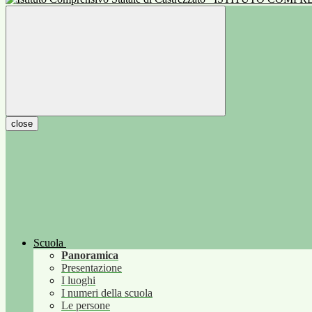
close
Scuola
Panoramica
Presentazione
I luoghi
I numeri della scuola
Le persone