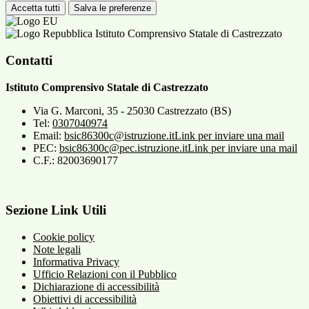
Accetta tutti
Salva le preferenze
Istituto Comprensivo Statale di Castrezzato
Contatti
Istituto Comprensivo Statale di Castrezzato
Via G. Marconi, 35 - 25030 Castrezzato (BS)
Tel:
0307040974
Email:
bsic86300c@istruzione.it
Link per inviare una mail
PEC:
bsic86300c@pec.istruzione.it
Link per inviare una mail
C.F.: 82003690177
Sezione Link Utili
Cookie policy
Note legali
Informativa Privacy
Ufficio Relazioni con il Pubblico
Dichiarazione di accessibilità
Obiettivi di accessibilità