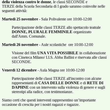
della violenza contro le donne
, le classi SECONDE
e
TERZE
della Scuola Secondaria di I grado saranno coinvolte nelle
seguenti attività:
Martedì 25 novembre
-
Sala Polivalente ore 10:00-12:00
Partecipazione delle
classi TERZE
allo spettacolo teatrale
DONNE, PLURALE FEMMINILE
organizzato
dall'Amm. Comunale.
Martedì 26 novembre
- Aule scolastiche ore 10:00-12:00
Visione del film
UNA VITA POSSIBILE
in collaborazione
con Cineteca Milano/ I.I.S. Abba Ballini e riservata alle
classi
SECONDE
.
Venerdì 12 dicembre
-
Aula Magna ore 10:00-12:00
Partecipazione delle
classi TERZE
all'incontro con alcune
rappresentanti di
CASA DELLE DONNE
e di
RETE DI
DAPHNE
con un i
ntervento sulla violenza di genere e sugli
stereotipi alla radice, con testimonianze.
Siamo certi che questi interventi rappresentino un’importante
occasione di crescita per i nostri ragazzi e ragazze.