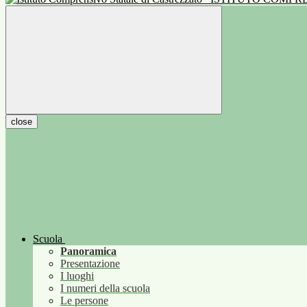
close
Scuola
Panoramica
Presentazione
I luoghi
I numeri della scuola
Le persone