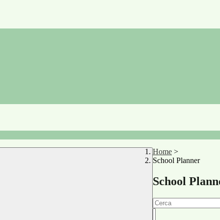
Home
>
School Planner
School Plann