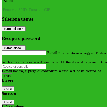
-
Entra con SPID
Entra con CIE
Seleziona utente
button close
×
Recupero password
button close
×
E-mail
Verrà inviato un messaggio all'indirizz
Non hai una e-mail associata al nome utente? Effettua il reset della password tram
E-mail inviata, si prega di controllare la casella di posta elettronica!
Errore
Chiudi
Successo
Chiudi
Informazione