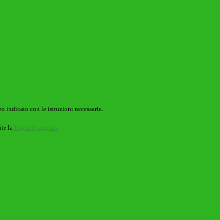
o indicato con le istruzioni necessarie.
ite la
Login Spaggiari