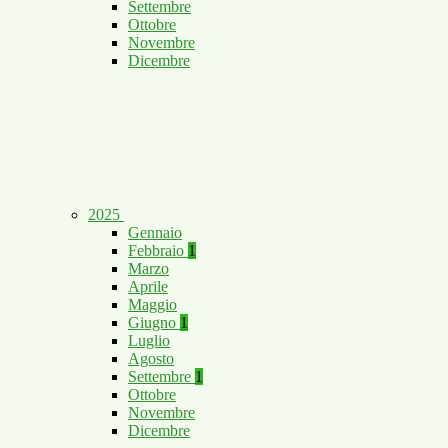
Settembre
Ottobre
Novembre
Dicembre
2025
Gennaio
Febbraio
1
Marzo
Aprile
Maggio
Giugno
1
Luglio
Agosto
Settembre
1
Ottobre
Novembre
Dicembre