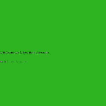
o indicato con le istruzioni necessarie.
ite la
Login Spaggiari