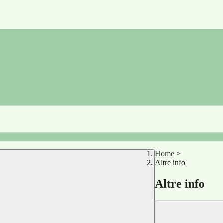
Home
>
Altre info
Altre info