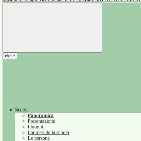
close
Scuola
Panoramica
Presentazione
I luoghi
I numeri della scuola
Le persone