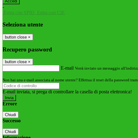
-
Entra con SPID
Entra con CIE
Seleziona utente
button close
×
Recupero password
button close
×
E-mail
Verrà inviato un messaggio all'indirizz
Non hai una e-mail associata al nome utente? Effettua il reset della password tram
E-mail inviata, si prega di controllare la casella di posta elettronica!
Errore
Chiudi
Successo
Chiudi
Informazione